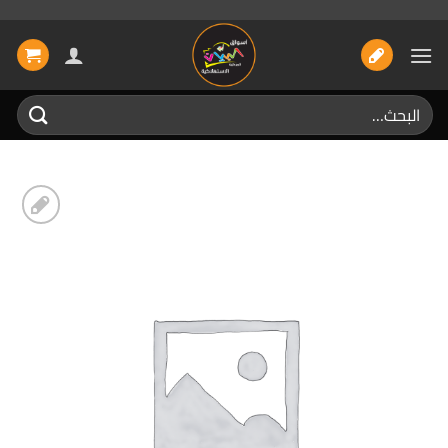
خطي
لمحتوى
البحث
عن:
إضافة
الى
المفضلة