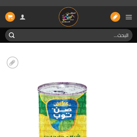
خطي
لمحتوى
البحث
عن:
إضافة
الى
المفضلة