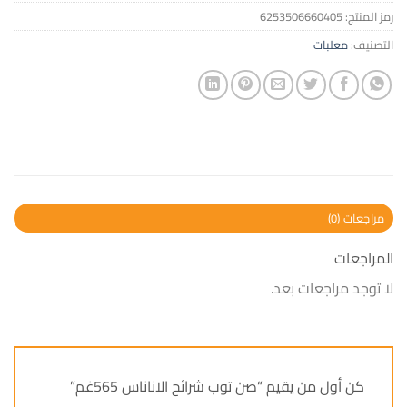
رمز المنتج:
6253506660405
التصنيف:
معلبات
مراجعات (0)
المراجعات
لا توجد مراجعات بعد.
كن أول من يقيم “صن توب شرائح الاناناس 565غم”