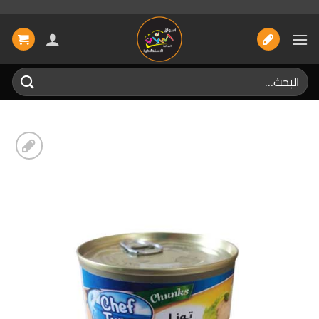
خطي
لمحتوى
البحث
عن:
إضافة
الى
المفضلة