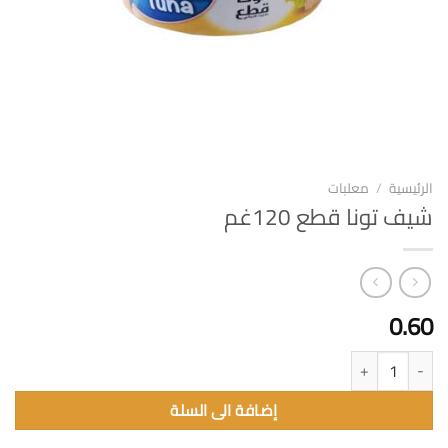
الرئيسية
/
معلبات
شيف تونا قطع 120غم
0.60
كمية شيف تونا قطع 120غم
إضافة الى السلة