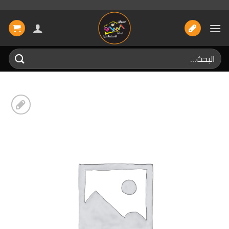
خطي
لمحتوى
البحث
عن:
إضافة
الى
المفضلة