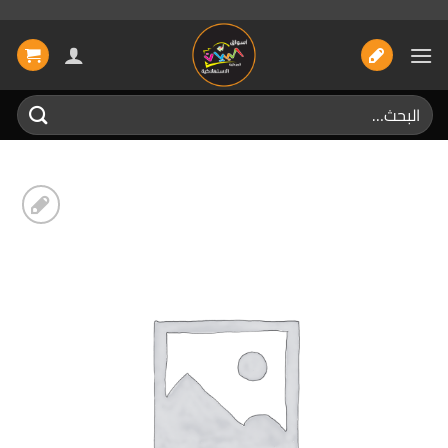
خطي
لمحتوى
البحث
عن:
إضافة
الى
المفضلة