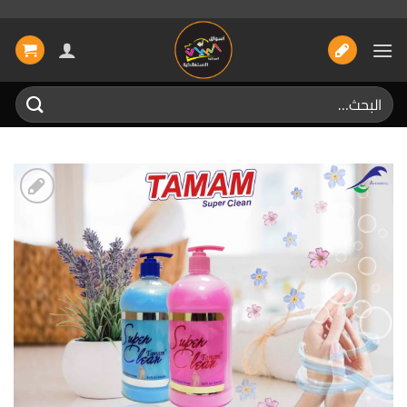
خطي
لمحتوى
البحث
عن:
إضافة
الى
المفضلة