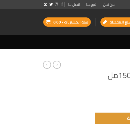
من نحن
فروعنا
اتصل بنا
لع المفضلة
سلة المشتريات /
0.00
ة