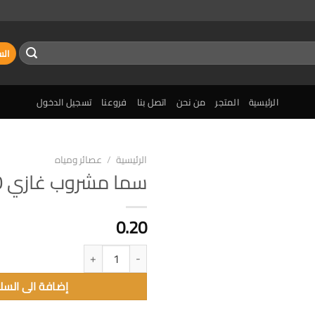
الس
الرئيسية
المتجر
من نحن
اتصل بنا
فروعنا
تسجيل الدخول
الرئيسية
/
عصائر ومياه
سما مشروب غازي 150مل
إضافة
الى
المفضلة
0.20
كمية سما مشروب غازي 150مل
إضافة الى السل