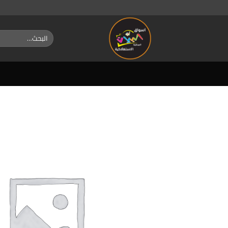
خطي
لمحتوى
البحث
عن: