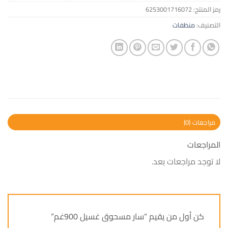
رمز المنتج:
6253001716072
التصنيف:
منظفات
مراجعات (0)
المراجعات
لا توجد مراجعات بعد.
كن أول من يقيم “سار مسحوق غسيل 900غم”