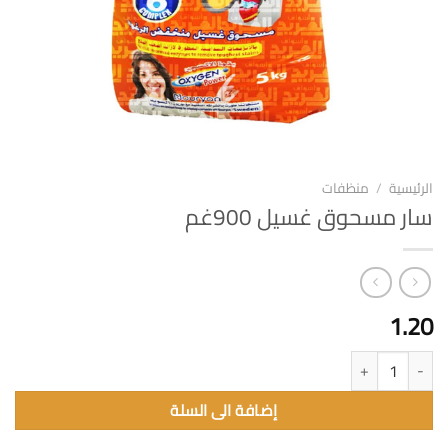
الرئيسية
/
منظفات
سار مسحوق غسيل 900غم
1.20
كمية سار مسحوق غسيل 900غم
إضافة الى السلة