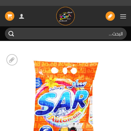
خطي
لمحتوى
البحث
عن:
إضافة
الى
المفضلة