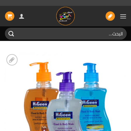
خطي
لمحتوى
البحث
عن:
إضافة
الى
المفضلة