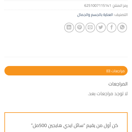
رمز المنتج:
6251007115141
التصنيف:
العناية بالجسم والجمال
مراجعات (0)
المراجعات
لا توجد مراجعات بعد.
كن أول من يقيم “سائل ايدي هايجين 500مل”