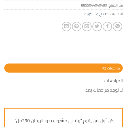
رمز المنتج:
8855044040480
التصنيف:
كاندي وبسكويت
مراجعات (0)
المراجعات
لا توجد مراجعات بعد.
كن أول من يقيم “ريفاني مشروب بذور الريحان 290مل”