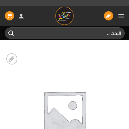
خطي
لمحتوى
البحث
عن:
إضافة
الى
المفضلة