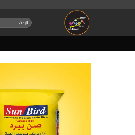
خطي
لمحتوى
البحث
عن: