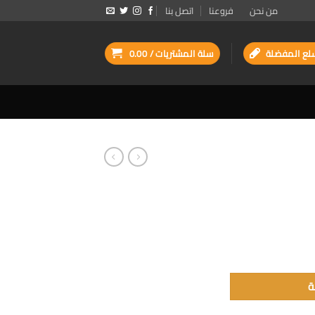
من نحن
فروعنا
اتصل بنا
لع المفضلة
سلة المشتريات /
0.00
ة