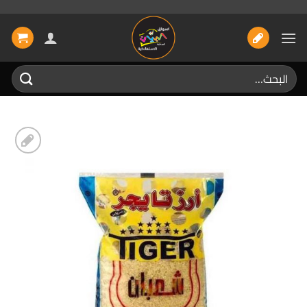
خطي
لمحتوى
البحث
عن:
إضافة
الى
المفضلة