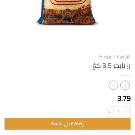
الرئيسية
/
رز وسكر
رز تايجر 3.5 كغ
3.79
كمية رز تايجر 3.5 كغ
إضافة الى السلة