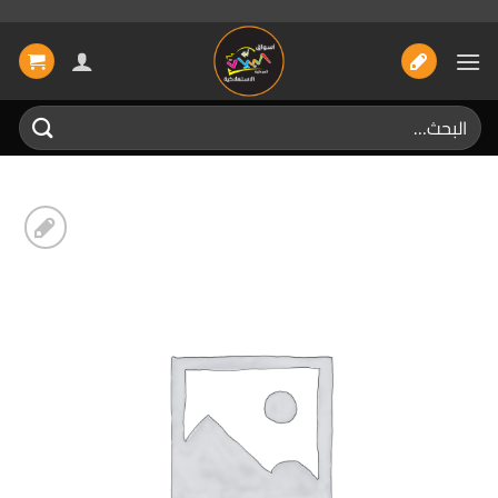
خطي
لمحتوى
البحث
عن:
إضافة
الى
المفضلة