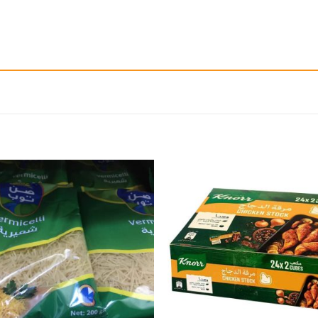
إضافة
إ
الى
المفضلة
ال