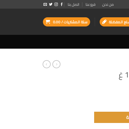
من نحن
فروعنا
اتصل بنا
لع المفضلة
سلة المشتريات /
0.00
ة