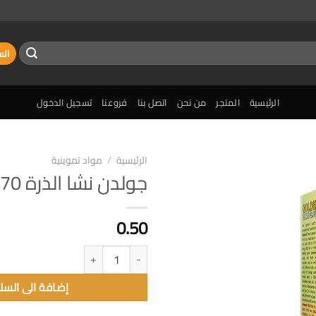
الس
الرئيسية
المتجر
من نحن
اتصل بنا
فروعنا
تسجيل الدخول
الرئيسية
/
مواد تموينية
جولدن نشا الذرة 170 غ
إضافة
الى
المفضلة
0.50
كمية جولدن نشا الذرة 170 غ
إضافة الى السل