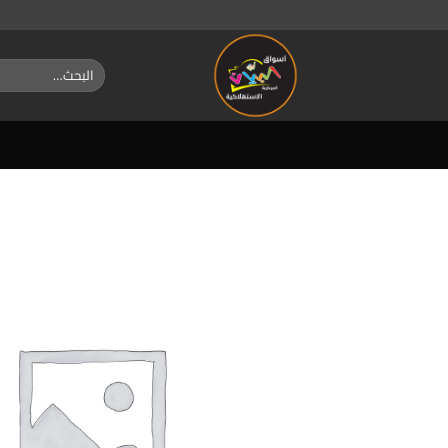
خطي
لمحتوى
البحث
عن: