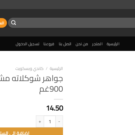
الس
الرئيسية
المتجر
من نحن
اتصل بنا
فروعنا
تسجيل الدخول
الرئيسية
/
كاندي وبسكويت
جواهر شوكلاته مش
إضافة
900غم
الى
المفضلة
14.50
كمية جواهر شوكلاته مشكلة 900غم
إضافة الى السل