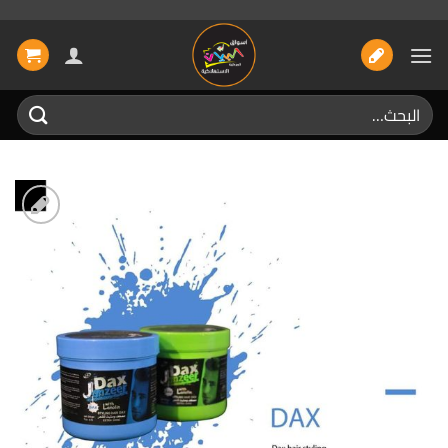
خطي
لمحتوى
البحث
عن:
إضافة
الى
المفضلة