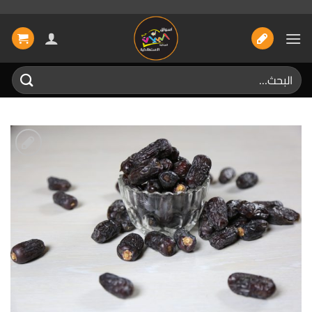
خطي
لمحتوى
البحث
عن:
إضافة
الى
المفضلة