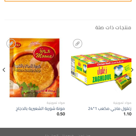
منتجات ذات صلة
إضافة
إضافة
الى
الى
المفضلة
المفضلة
مواد تموينية
مواد تموينية
زغلول ماجي مكعب 1*24
مونة شوربة الشعيرية بالدجاج
0.50
1.10
من نحن
فروعنا
اتصل بنا