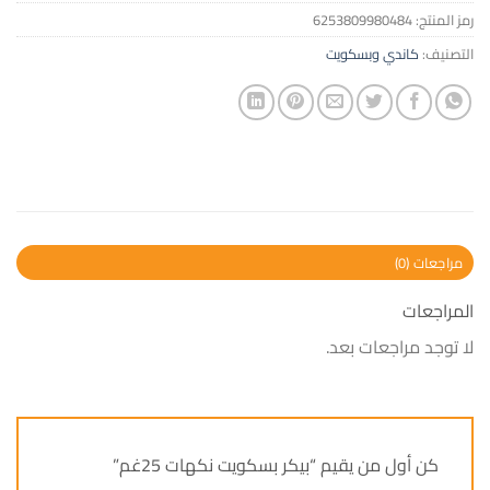
رمز المنتج:
6253809980484
التصنيف:
كاندي وبسكويت
مراجعات (0)
المراجعات
لا توجد مراجعات بعد.
كن أول من يقيم “بيكر بسكويت نكهات 25غم”