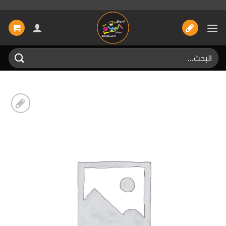
خطي
لمحتوى
البحث
عن:
إضافة
الى
المفضلة