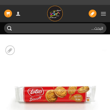
خطي
لمحتوى
البحث
عن:
إضافة
الى
المفضلة