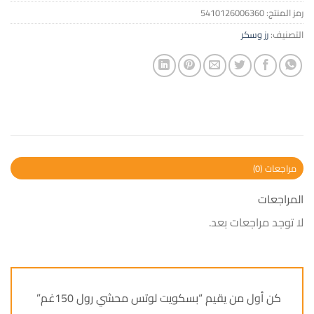
رمز المنتج:
5410126006360
التصنيف:
رز وسكر
مراجعات (0)
المراجعات
لا توجد مراجعات بعد.
كن أول من يقيم “بسكويت لوتس محشي رول 150غم”