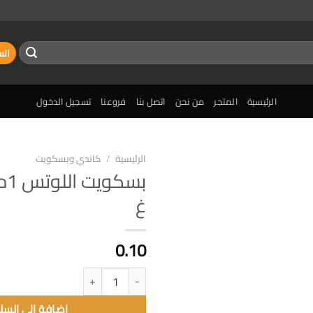
الس
الرئيسية
المتجر
من نحن
اتصل بنا
فروعنا
تسجيل الدخول
الرئيسية
/
كاندي وبسكويت
إضافة
غ
الى
المفضلة
0.10
كمية بسكويت اللوتس 1حبة 312.5 غ
إضافة الى السل