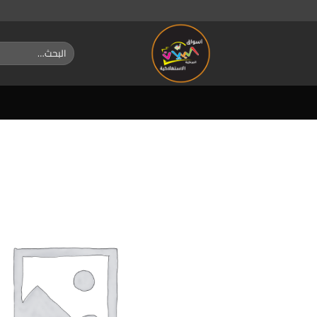
خطي
لمحتوى
البحث
عن: