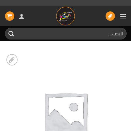
خطي
لمحتوى
البحث
عن:
إضافة
الى
المفضلة