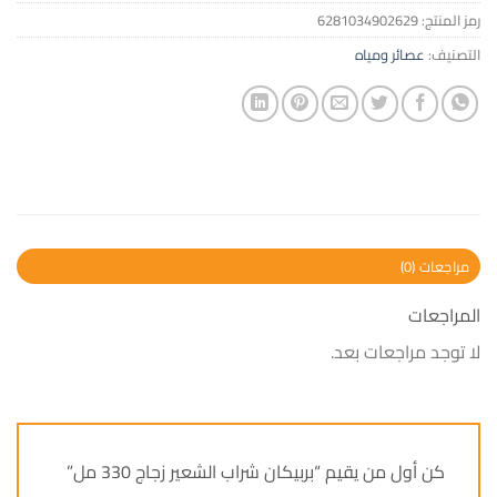
رمز المنتج:
6281034902629
التصنيف:
عصائر ومياه
مراجعات (0)
المراجعات
لا توجد مراجعات بعد.
كن أول من يقيم “بربيكان شراب الشعير زجاج 330 مل”