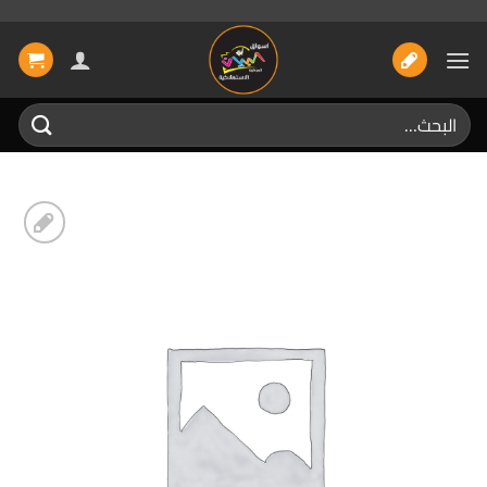
خطي
لمحتوى
البحث
عن:
إضافة
الى
المفضلة