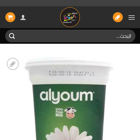
خطي
لمحتوى
البحث
عن:
إضافة
الى
المفضلة