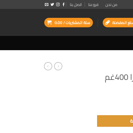
من نحن
فروعنا
اتصل بنا
لع المفضلة
سلة المشتريات /
0.00
م
ة