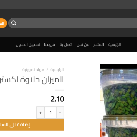
الس
الرئيسية
المتجر
من نحن
اتصل بنا
فروعنا
تسجيل الدخول
الرئيسية
/
مواد تموينية
الميزان حلاوة اكسترا 400غ
إضافة
الى
المفضلة
2.10
كمية الميزان حلاوة اكسترا 400غم
إضافة الى السل