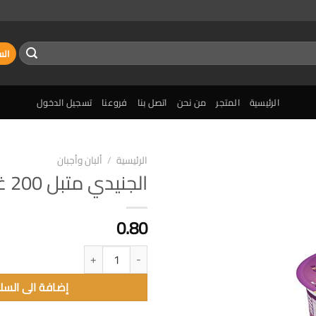
الس
الرئيسية
المتجر
من نحن
اتصل بنا
فروعنا
تسجيل الدخول
الرئيسية
/
ألبان وأجبان
الجنيدي متبل 200 غم
إضافة
الى
المفضلة
0.80
كمية الجنيدي متبل 200 غم
إضافة الى السل