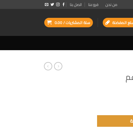
من نحن
فروعنا
اتصل بنا
لع المفضلة
سلة المشتريات /
0.00
ة