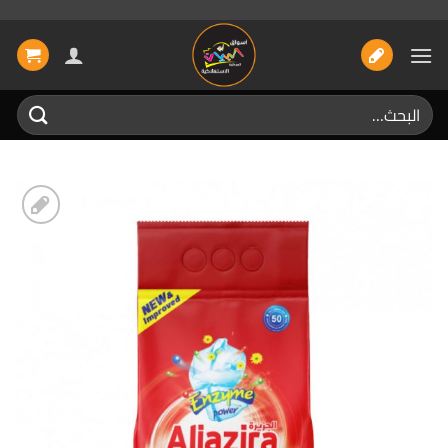
خطي
لمحتوى
البحث
عن:
إضافة
الى
المفضلة