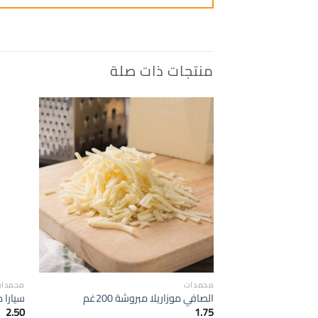
منتجات ذات صلة
إضافة
الى
المفضلة
مجمدات
مجمدا
الصافي موزاريلا مبروشة 200غم
سيارا دجاج
2.50
1.75