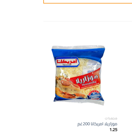
ضافة
إضافة
الى
الى
مفضلة
المفضلة
مجمدات
مجمدات
موزاريلا امريكانا 200غم
فوود بازيلا وجزر 400 غ
0.60
1.25