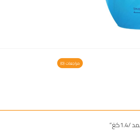
مراجعات (0)
1.كغ”