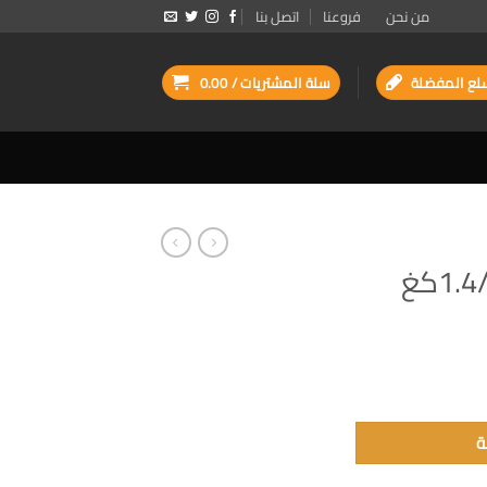
من نحن
فروعنا
اتصل بنا
لع المفضلة
سلة المشتريات /
0.00
ة