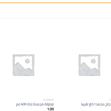
إضافة
إ
الى
المفضلة
ال
ت
مجمدات
 مجمد1كغ تقريبا
فراولة مجمدة لذة 400غم
1.00