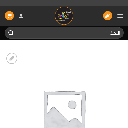
خطي
لمحتوى
البحث
عن:
إضافة
الى
المفضلة