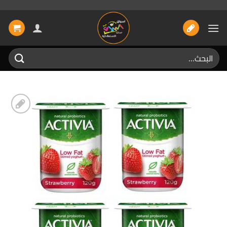
خطي
لمحتوى
البحث
عن:
إضافة
الى
المفضلة