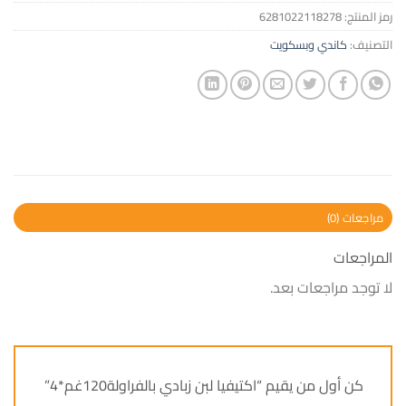
رمز المنتج:
6281022118278
التصنيف:
كاندي وبسكويت
مراجعات (0)
المراجعات
لا توجد مراجعات بعد.
كن أول من يقيم “اكتيفيا لبن زبادي بالفراولة120غم*4”