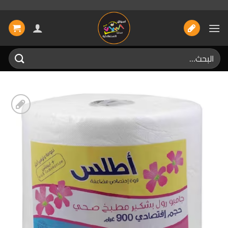
خطي
لمحتوى
البحث
عن:
إضافة
الى
المفضلة