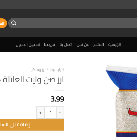
الس
الرئيسية
المتجر
من نحن
اتصل بنا
فروعنا
تسجيل الدخول
الرئيسية
/
رز وسكر
ارز صن وايت العائلة 3.5كغ
إضافة
الى
المفضلة
3.99
كمية ارز صن وايت العائلة 3.5كغ
إضافة الى السل