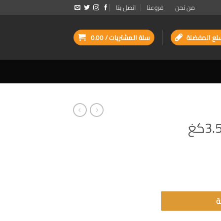
من نحن
فروعنا
اتصل بنا
لع المفضلة
سلة المشتريات /
0.00
ة