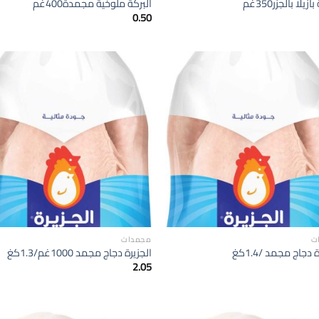
زيلا بالجزر350غم
البركة ملوخية مجمدة400غم
0.50
إضافة
الى
المفضلة
ا
ت
مجمدات
 دجاج مجمد /1.4كغ
الجزيرة دجاج مجمد 1000غم/1.3كغ
2.05