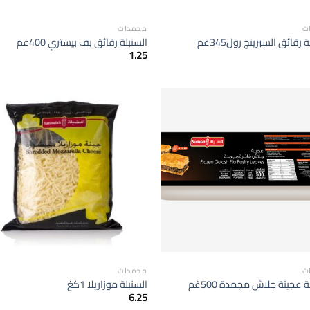
ت
مجمدات
 رقائق السبرينج رول345غم
السنبلة رقائق بف بيستري 400غم
1.25
إضافة
الى
المفضلة
ا
ت
مجمدات
ة عجينة جلاش مجمدة 500غم
السنبلة موزاريلا 1كغ
6.25