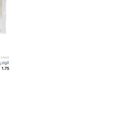
مجمدا
الوادي ب
1.75