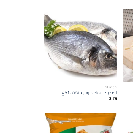
إضافة
إضافة
الى
الى
لمفضلة
المفضلة
مجمدات
المحيط سمك دنيس منظف 1كغ
3.75
إضافة
إضافة