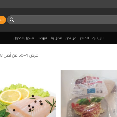
الس
الرئيسية
المتجر
من نحن
اتصل بنا
فروعنا
تسجيل الدخول
عرض 1–50 من أصل 148 نتيجة
إضافة
الى
المفضلة
ا