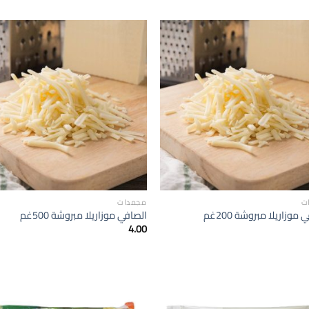
إضافة
الى
المفضلة
ا
ت
مجمدات
موزاريلا مبروشة 200غم
الصافي موزاريلا مبروشة 500غم
4.00
إضافة