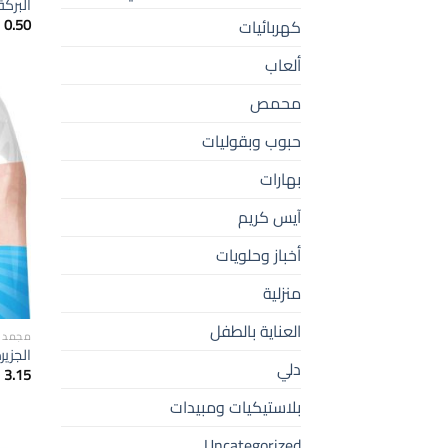
البركة با
0.50
كهربائيات
ألعاب
محمص
حبوب وبقوليات
بهارات
آيس كريم
أخباز وحلويات
منزلية
العناية بالطفل
مجمدا
الجزيرة
دلي
3.15
بلاستيكيات ومبيدات
Uncategorized