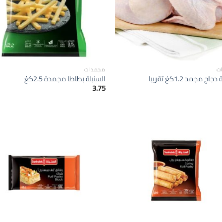
ت
مجمدات
اج مجمد 1.2كغ تقريبا
السنبلة بطاطا مجمدة 2.5كغ
3.75
إضافة
الى
المفضلة
ا