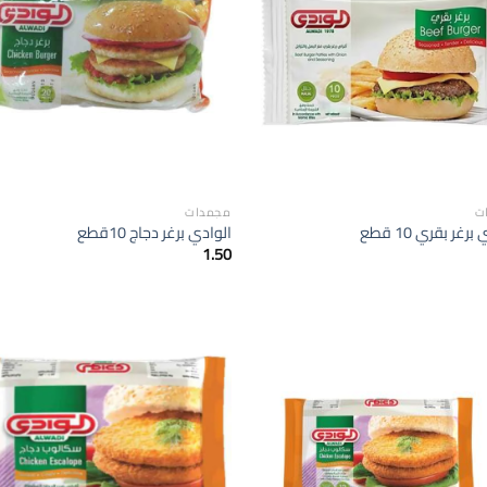
الى
المفضلة
ا
ت
مجمدات
رغر بقري 10 قطع
الوادي برغر دجاج 10قطع
1.50
إضافة
الى
المفضلة
ا