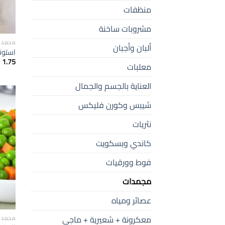
منظفات
مشروبات ساخنة
مجمدا
ألبان وأجبان
استونيا
1.75
معلبات
العناية بالجسم والجمال
شيبس وكورن فليكس
نثريات
كاندي وبسكويت
فوط وورقيات
مجمدات
عصائر ومياه
معكرونة + شعيرية + ماجي
مجمدا