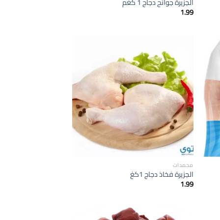
الجزيرة جوانح دجاج 1 كغم
1.99
إضافة
إضافة
الى
الى
لمفضلة
المفضلة
مجمدات
الجزيرة فخاذ دجاج 1كغ
1.99