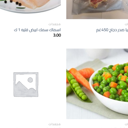
ت
مجمدات
 صدر دجاج 450غم
اسماك سمك ابيض فليه 1 ك
3.00
إضافة
الى
المفضلة
ا
ت
مجمدات