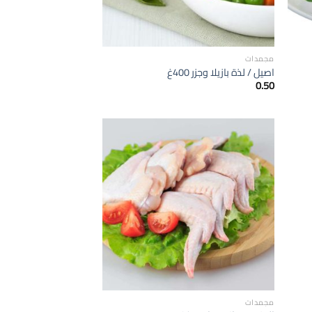
مجمدات
اصيل / لذة بازيلا وجزر 400غ
0.50
إضافة
إضافة
الى
الى
لمفضلة
المفضلة
مجمدات