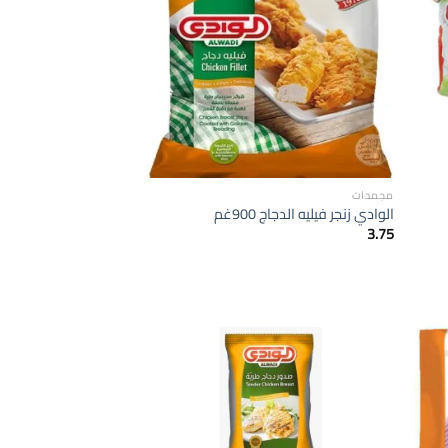
الى
الى
لمفضلة
المفضلة
مجمدات
الوادي زنجر فيليه الدجاج 900غم
3.75
إضافة
إضافة
الى
الى
لمفضلة
المفضلة