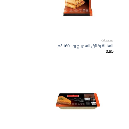
مجمدات
السنبلة رقائق السبرينج رول160غم
0.95
إضافة
إضافة
الى
الى
لمفضلة
المفضلة