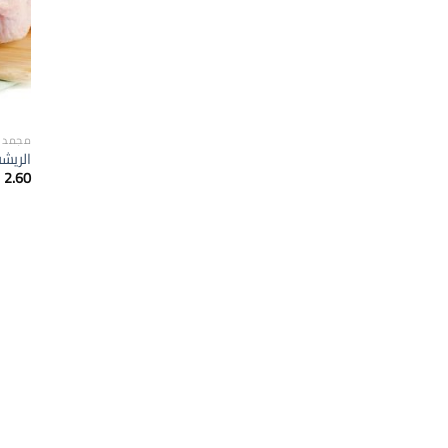
مجمدا
الريشة دج
2.60